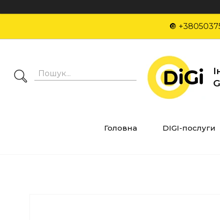
🔘 +3805037
І
G
Головна
DIGI-послуги