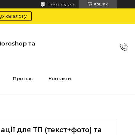
Немає відгуків,
Кошик
о каталогу
Horoshop та
Про нас
Контакти
ції для ТП (текст+фото) та