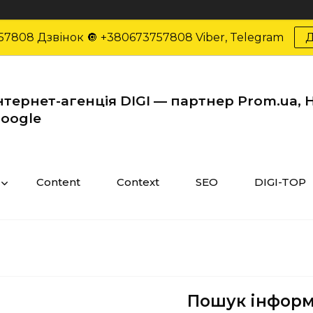
57808 Дзвінок 🔘 +380673757808 Viber, Telegram
Д
нтернет-агенція DIGI — партнер Prom.ua, 
oogle
Content
Context
SEO
DIGI-TOP
Пошук інформа