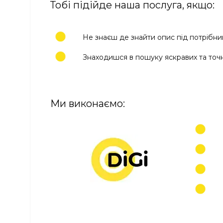
Тобі підійде наша послуга, якщо:
Не знаєш де знайти опис під потрібни
Знаходишся в пошуку яскравих та точ
Ми виконаємо: